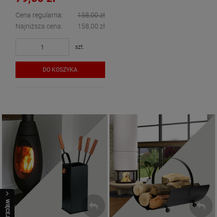
Cena regularna:
158,00 zł
Najniższa cena:
158,00 zł
szt.
DO KOSZYKA
Akcesoria kominkowe
Kosze na drewno
ZOBACZ
ZOBACZ
WIĘCEJ