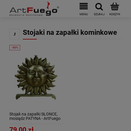
Stojaki na zapałki kominkowe
Stojak na zapałki SŁOŃCE,
mosiądz PATYNA - ArtFuego
S-1402-1-PA
79,00 zł