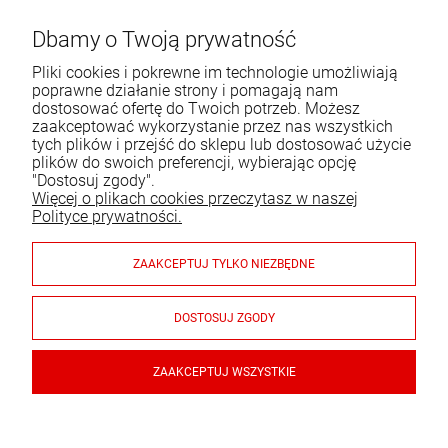
ul. Bartycka 24/26 p. 92
Dbamy o Twoją prywatność
00-716 Warszawa
Pliki cookies i pokrewne im technologie umożliwiają
Tel.:
22 651 09 06
poprawne działanie strony i pomagają nam
dostosować ofertę do Twoich potrzeb. Możesz
E-mail:
bok@artfuego.pl
zaakceptować wykorzystanie przez nas wszystkich
tych plików i przejść do sklepu lub dostosować użycie
plików do swoich preferencji, wybierając opcję
Moje konto
"Dostosuj zgody".
Więcej o plikach cookies przeczytasz w naszej
Pomoc
Polityce prywatności.
O nas
ZAAKCEPTUJ TYLKO NIEZBĘDNE
Płatności i dostawa
DOSTOSUJ ZGODY
Gwarancja i zwroty
ZAAKCEPTUJ WSZYSTKIE
Luft PRO-V OPEN 700x70, prosty bez ramki, biały
© 2026 www.artfuego.pl. Wszelkie prawa zastrzeżone.