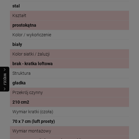
stal
Kształt
prostokątna
Kolor / wykończenie
biały
Kolor siatki / żaluzji
brak - kratka loftowa
Struktura
WIĘCEJ
gładka
Przekrój czynny
210 cm2
Wymiar kratki (czoła)
70 x 7 cm (luft prosty)
Wymiar montażowy