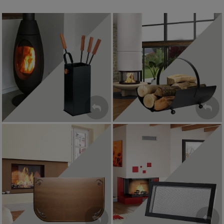
Akcesoria kominkowe
Kosze na drewno
ZOBACZ
ZOBACZ
Blachy pod kominek
Kratki kominkowe
ZOBACZ
ZOBACZ