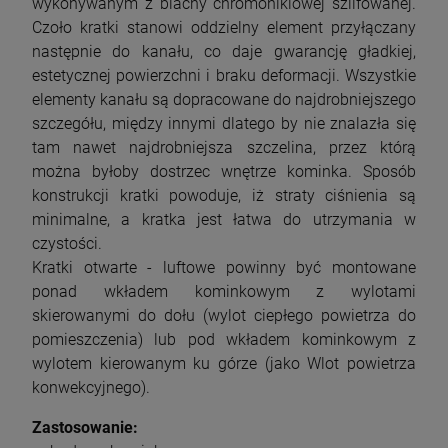
wykonywanym z blachy chromoniklowej szlifowanej.
Czoło kratki stanowi oddzielny element przyłączany
następnie do kanału, co daje gwarancję gładkiej,
estetycznej powierzchni i braku deformacji. Wszystkie
elementy kanału są dopracowane do najdrobniejszego
szczegółu, między innymi dlatego by nie znalazła się
tam nawet najdrobniejsza szczelina, przez którą
można byłoby dostrzec wnętrze kominka. Sposób
konstrukcji kratki powoduje, iż straty ciśnienia są
minimalne, a kratka jest łatwa do utrzymania w
czystości.
Kratki otwarte - luftowe powinny być montowane
ponad wkładem kominkowym z wylotami
skierowanymi do dołu (wylot ciepłego powietrza do
pomieszczenia) lub pod wkładem kominkowym z
wylotem kierowanym ku górze (jako Wlot powietrza
konwekcyjnego).
Zastosowanie: