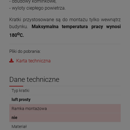
- obudowy kominkowe,
- wyloty ciepłego powietrza.
Kratki przystosowane są do montażu tylko wewnątrz
budynku.
Maksymalna temperatura pracy wynosi
o
180
C.
Pliki do pobrania:
Karta techniczna
Dane techniczne
Typ kratki
luft prosty
Ramka montażowa
nie
Materiał