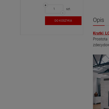
DO KOSZYKA
+
szt.
szt.
-
Opis
SZYKA
DO KOSZYKA
Kratki L
Prostota
zdecydow