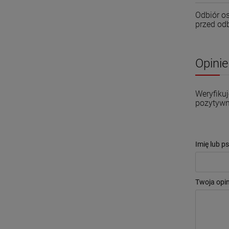
Odbiór o
przed od
Opinie
Weryfikuj
pozytywne
Imię lub p
Twoja opin