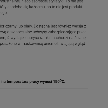
ndustrialnej, nieco szorstkiej stylistyki. To nie jest
tóry spodoba się każdemu, bo to nie jest produkt
dego.
r czarny lub biały. Dostępna jest również wersja z
wą oraz specjalne uchwyty zabezpieczające przed
ne, iż wystaje z obrysu ramki i nachodzi na ścianę,
 doposażone w maskownicę uniemożliwiającą wgląd
o
na temperatura pracy wynosi 180
C.