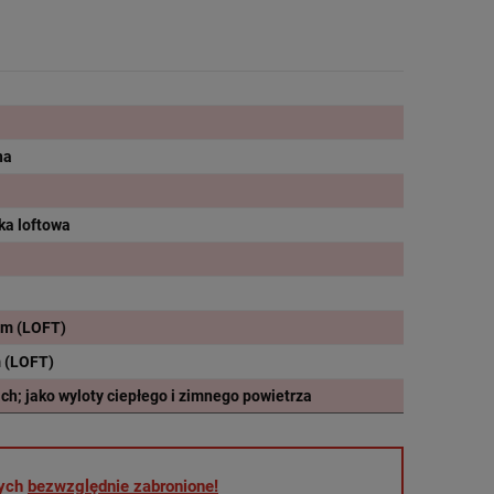
na
tka loftowa
 cm (LOFT)
m (LOFT)
h; jako wyloty ciepłego i zimnego powietrza
nych
bezwzględnie zabronione!