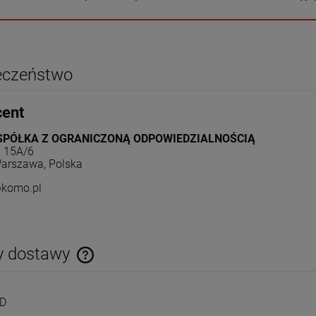
eczeństwo
cent
SPÓŁKA Z OGRANICZONĄ ODPOWIEDZIALNOŚCIĄ
a 15A/6
arszawa, Polska
@komo.pl
y dostawy
Cena nie zawiera ewentualnych kosztów
PD
płatności