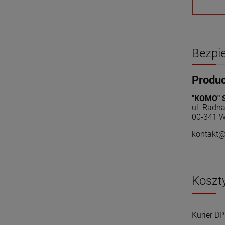
Bezpi
Produ
"KOMO" 
ul. Radn
00-341 W
kontakt
Koszt
Kurier D