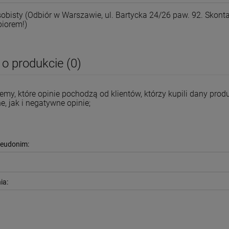
sobisty
(Odbiór w Warszawie, ul. Bartycka 24/26 paw. 92. Skonta
biorem!)
 o produkcie (0)
emy, które opinie pochodzą od klientów, którzy kupili dany pr
, jak i negatywne opinie;
seudonim:
ia: