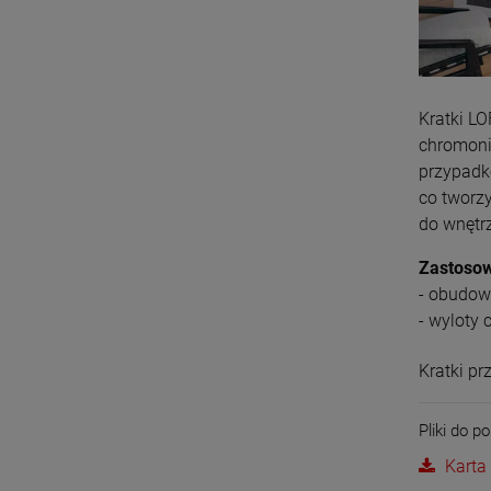
Kratki LO
chromoni
przypadko
co tworz
do wnętr
Zastosow
- obudow
- wyloty 
Kratki p
Pliki do po
Karta