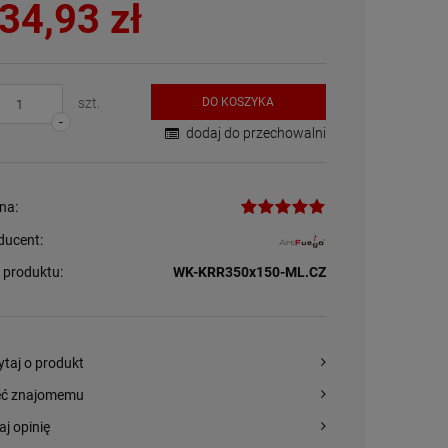
34,93 zł
szt.
DO KOSZYKA
-
dodaj do przechowalni
na:
ducent:
 produktu:
WK-KRR350x150-ML.CZ
Akcesoria kominkowe
ze stali, czarny, kubełek
– ArtFuego Z-3120-3-CZ
652,00 zł
ytaj o produkt
eć znajomemu
+
szt.
aj opinię
-