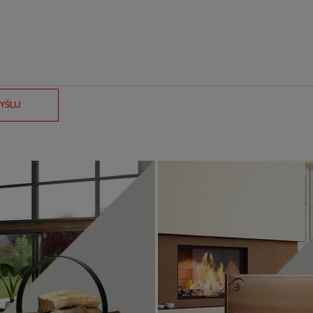
YŚLIJ
Kosze na drewno
ZOBACZ