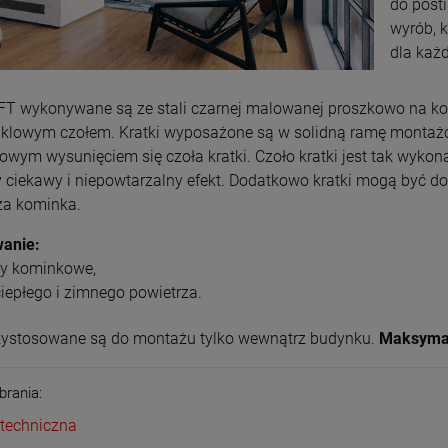
do posti
wyrób, k
dla każ
FT wykonywane są ze stali czarnej malowanej proszkowo na kolo
klowym czołem. Kratki wyposażone są w solidną ramę montażo
wym wysunięciem się czoła kratki. Czoło kratki jest tak wykona
y ciekawy i niepowtarzalny efekt. Dodatkowo kratki mogą być
za kominka.
anie:
y kominkowe,
ciepłego i zimnego powietrza.
rzystosowane są do montażu tylko wewnątrz budynku.
Maksymal
brania:
 techniczna