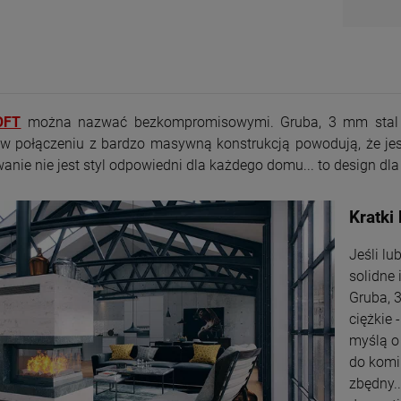
DO KOSZYKA
DO KOSZYKA
+
szt.
-
DO KOSZYKA
OFT
można nazwać bezkompromisowymi. Gruba, 3 mm stal i 
 w połączeniu z bardzo masywną konstrukcją powodują, że jes
anie nie jest styl odpowiedni dla każdego domu... to design d
Kratki
Jeśli lu
solidne 
Gruba, 3
ciężkie 
myślą o
do komi
zbędny.