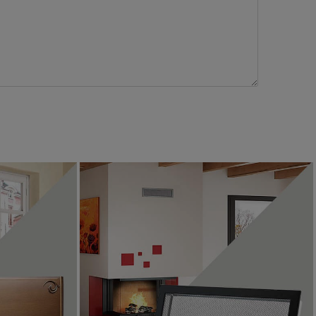
Blachy pod kominek
Kratki kominkowe
ZOBACZ
ZOBACZ