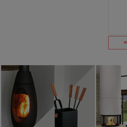
W
Akcesoria kominkowe
ZOBACZ