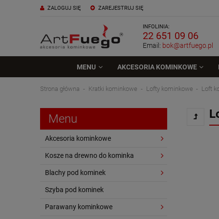
ZALOGUJ SIĘ
ZAREJESTRUJ SIĘ
INFOLINIA:
22 651 09 06
Email:
bok@artfuego.pl
MENU
AKCESORIA KOMINKOWE
Strona główna
Kratki kominkowe
Lofty kominkowe
Loft 
L
Menu
Akcesoria kominkowe
Kosze na drewno do kominka
Blachy pod kominek
Szyba pod kominek
Parawany kominkowe