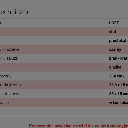
techniczne
i
LOFT
stal
prostokąt
wykończenie
czarny
ki / żaluzji
brak - kra
a
gładka
 czynny
384 cm2
atki (czoła)
36,3 x 15
montażowy
35 x 15 c
wanie
w kominkac
Kopiowanie i powielanie treści dla celów komercyj