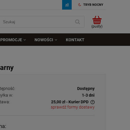
TRYB NOCNY
(pusty)
PROMOCJE
NOWOŚCI
KONTAKT
arny
tępność:
Dostępny
yłka w:
1-3 dni
tawa:
25,00 zł
- Kurier DPD
sprawdź formy dostawy
Cena nie zawiera ewentualnych kosztów
płatności
na: